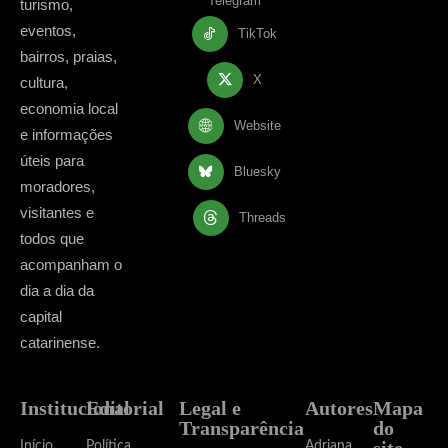
Telegram
turismo,
eventos,
TikTok
bairros, praias,
X
cultura,
economia local
Website
e informações
úteis para
Bluesky
moradores,
visitantes e
Threads
todos que
acompanham o
dia a dia da
capital
catarinense.
Institucional
Editorial
Legal e
Autores
Mapa
Transparência
do
site
Início
Política
Adriana