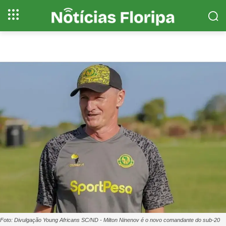
Foto: Divulgação Young Africans SC/ND - Milton Ninenov é o novo comandante do sub-20