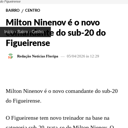
do Figueirense
BAIRRO
CENTRO
Milton Ninenov é o novo
comandante do sub-20 do
Início
Bairro
Centro
Figueirense
05/04/2026 às 12:29
Redação Notícias Floripa
FACEBOOK
X
PINTEREST
W
Milton Ninenov é o novo comandante do sub-20
do Figueirense.
O Figueirense tem novo treinador na base na
categoria sub-20, trata-se de Milton Nienov. O