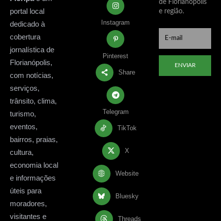
de Florianópolis
portal local
e região.
Instagram
dedicado à
cobertura
jornalística de
Pinterest
Florianópolis,
ENVIAR
Share
com notícias,
serviços,
trânsito, clima,
Telegram
turismo,
eventos,
TikTok
bairros, praias,
X
cultura,
economia local
Website
e informações
úteis para
Bluesky
moradores,
visitantes e
Threads