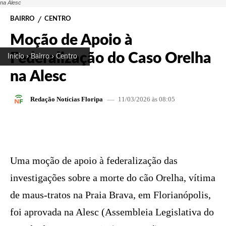
na Alesc
BAIRRO
CENTRO
Moção de Apoio à
Federalização do Caso Orelha
Início
Bairro
Centro
na Alesc
11/03/2026 às 08:05
Redação Notícias Floripa
FACEBOOK
X
PINTEREST
W
Uma moção de apoio à federalização das
investigações sobre a morte do cão Orelha, vítima
de maus-tratos na Praia Brava, em Florianópolis,
foi aprovada na Alesc (Assembleia Legislativa do