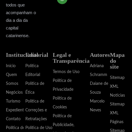
todos que
acompanham o
dia a dia da
capital
catarinense.
Institucional
Editorial
Legal e
Autores
Mapa
Transparência
do
site
Início
Política
Adriana
Termos de Uso
Quem
Editorial
Schramm
Sitemap
Política de
Somos
Política de
Daiane de
XML
Privacidade
Negócios
Ética
Souza
Notícias
Política de
Turismo
Política de
Marcelo
Sitemap
Cookies
Expediente
Correções e
Neves
XML
Política de
Contato
Retratações
Páginas
Publicidade,
Política de
Política de Uso
Sitemap