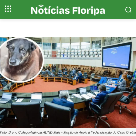
Foto: Bruno Collaço/Agência AL/ND Mais - Moção de Apoio à Federalização do Caso Orelha