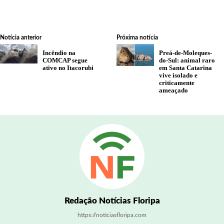
Notícia anterior
Próxima notícia
Incêndio na
Preá-de-Moleques-
COMCAP segue
do-Sul: animal raro
ativo no Itacorubi
em Santa Catarina
vive isolado e
criticamente
ameaçado
Redação Notícias Floripa
https://noticiasfloripa.com