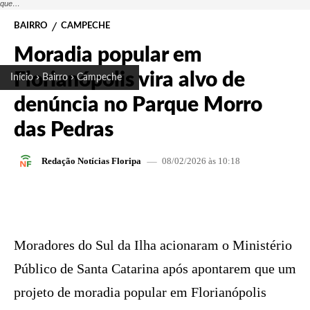
que…
BAIRRO
CAMPECHE
Moradia popular em
Florianópolis vira alvo de
Início
Bairro
Campeche
denúncia no Parque Morro
das Pedras
08/02/2026 às 10:18
Redação Notícias Floripa
FACEBOOK
X
PINTEREST
W
Moradores do Sul da Ilha acionaram o Ministério
Público de Santa Catarina após apontarem que um
projeto de moradia popular em Florianópolis