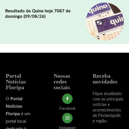
Resultado da Quina hoje 7087 de
domingo (09/08/26)
Portal
Nossas
Receba
Notícias
redes
novidades
Floripa
sociais
Fique atualizado
O
Portal
com as principais
notícias e
Notícias
Facebook
acontecimentos
Floripa
é um
de Florianópolis
portal local
e região.
Instagram
dedicado à