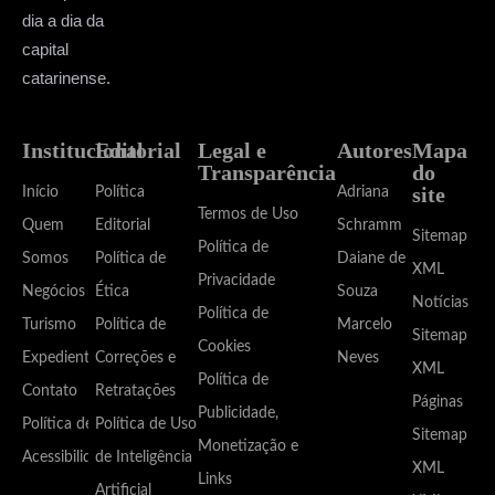
dia a dia da
capital
catarinense.
Institucional
Editorial
Legal e
Autores
Mapa
Transparência
do
site
Início
Política
Adriana
Termos de Uso
Quem
Editorial
Schramm
Sitemap
Política de
Somos
Política de
Daiane de
XML
Privacidade
Negócios
Ética
Souza
Notícias
Política de
Turismo
Política de
Marcelo
Sitemap
Cookies
Expediente
Correções e
Neves
XML
Política de
Contato
Retratações
Páginas
Publicidade,
Política de
Política de Uso
Sitemap
Monetização e
Acessibilidade
de Inteligência
XML
Links
Artificial