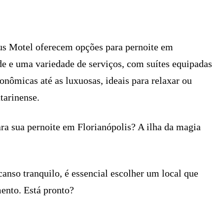
X
PINTEREST
WHATSAPP
LINKEDIN
s Motel oferecem opções para pernoite em
ade e uma variedade de serviços, com suítes equipadas
conômicas até as luxuosas, ideais para relaxar ou
tarinense.
ara sua pernoite em Florianópolis? A ilha da magia
nso tranquilo, é essencial escolher um local que
ento. Está pronto?