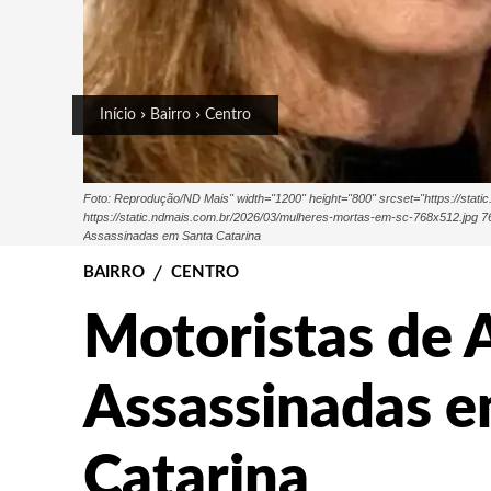
Início
Bairro
Centro
Foto: Reprodução/ND Mais" width="1200" height="800" srcset="https://stat
https://static.ndmais.com.br/2026/03/mulheres-mortas-em-sc-768x512.jpg 76
Assassinadas em Santa Catarina
BAIRRO
CENTRO
Motoristas de A
Assassinadas e
Catarina