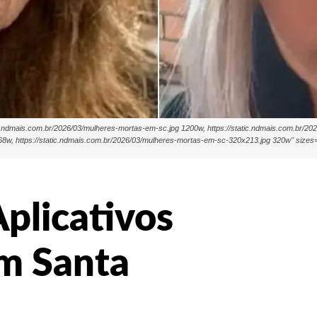
ic.ndmais.com.br/2026/03/mulheres-mortas-em-sc.jpg 1200w, https://static.ndmais.com.br/
8w, https://static.ndmais.com.br/2026/03/mulheres-mortas-em-sc-320x213.jpg 320w" sizes="
plicativos
m Santa