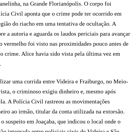
nelinha, na Grande Florianópolis. O corpo foi
lícia Civil aponta que o crime pode ter ocorrido em
egião do riacho em uma tentativa de ocultação. A
re a autoria e aguarda os laudos periciais para avançar
ro vermelho foi visto nas proximidades pouco antes de
 o crime. Alice havia sido vista pela última vez em
.
alizar uma corrida entre Videira e Fraiburgo, no Meio-
rista, o criminoso exigiu dinheiro e, mesmo após
 ela. A Polícia Civil rastreou as movimentações
eiro ao irmão, titular da conta utilizada na extorsão.
 o suspeito em Joaçaba, que indicou o local onde o
ão integrada entre policiais civis de Videira e São