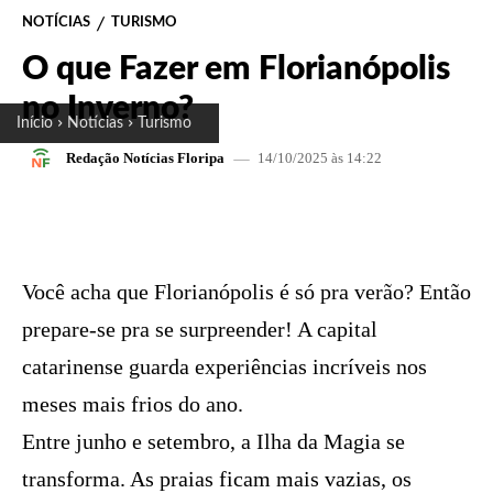
NOTÍCIAS
TURISMO
O que Fazer em Florianópolis
no Inverno?
Início
Notícias
Turismo
14/10/2025 às 14:22
Redação Notícias Floripa
FACEBOOK
X
PINTEREST
W
Você acha que Florianópolis é só pra verão? Então
prepare-se pra se surpreender! A capital
catarinense guarda experiências incríveis nos
meses mais frios do ano.
Entre junho e setembro, a Ilha da Magia se
transforma. As praias ficam mais vazias, os