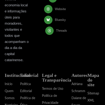
economia local
Website
e informações
úteis para
Bluesky
moradores,
visitantes e
Threads
todos que
acompanham o
dia a dia da
capital
catarinense.
Institucional
Editorial
Legal e
Autores
Mapa
Transparência
do
site
Início
Política
Adriana
Termos de Uso
Quem
Editorial
Schramm
Sitemap
Política de
Somos
Política de
Daiane de
XML
Privacidade