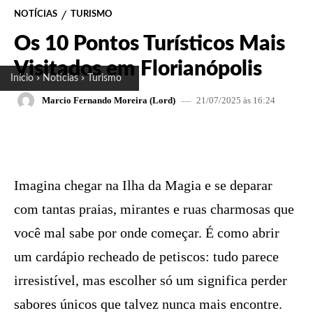
NOTÍCIAS
TURISMO
Os 10 Pontos Turísticos Mais
Visitados em Florianópolis
Início
Notícias
Turismo
21/07/2025 às 16:24
Marcio Fernando Moreira (Lord)
FACEBOOK
X
PINTEREST
W
Imagina chegar na Ilha da Magia e se deparar
com tantas praias, mirantes e ruas charmosas que
você mal sabe por onde começar. É como abrir
um cardápio recheado de petiscos: tudo parece
irresistível, mas escolher só um significa perder
sabores únicos que talvez nunca mais encontre.