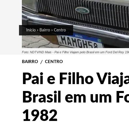
Início
Bairro
Centro
Foto: NDTV/ND Mais - Pai e Filho Viajam pelo Brasil em um Ford Del Rey 19
BAIRRO
CENTRO
Pai e Filho Via
Brasil em um F
1982