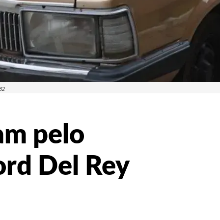
82
jam pelo
ord Del Rey