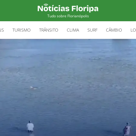
Tudo sobre Florianópolis
IS
TURISMO
TRÂNSITO
CLIMA
SURF
CÂMBIO
LO