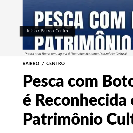
Início
Bairro
Centro
- Pesca com Botos em Laguna é Reconhecida como Patrimônio Cultural
BAIRRO
CENTRO
Pesca com Bot
é Reconhecida
Patrimônio Cul