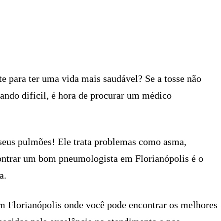
X
PINTEREST
WHATSAPP
LINKEDIN
te para ter uma vida mais saudável? Se a tosse não
cando difícil, é hora de procurar um médico
seus pulmões! Ele trata problemas como asma,
contrar um bom pneumologista em Florianópolis é o
a.
em Florianópolis onde você pode encontrar os melhores