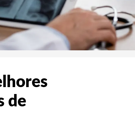
elhores
s de