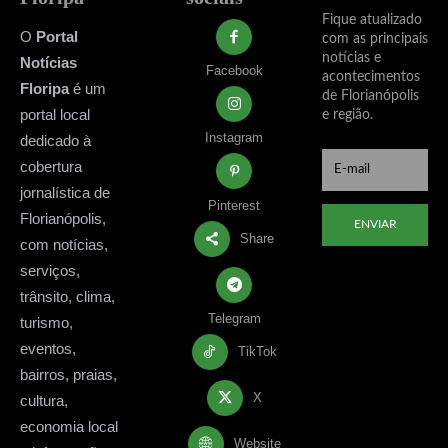
Fique atualizado
O
Portal
com as principais
notícias e
Notícias
Facebook
acontecimentos
Floripa
é um
de Florianópolis
portal local
e região.
Instagram
dedicado à
cobertura
jornalística de
Pinterest
Florianópolis,
ENVIAR
Share
com notícias,
serviços,
trânsito, clima,
Telegram
turismo,
eventos,
TikTok
bairros, praias,
X
cultura,
economia local
Website