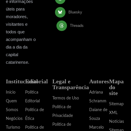
e informações
úteis para
Bluesky
moradores,
visitantes e
Threads
todos que
acompanham o
dia a dia da
capital
catarinense.
Institucional
Editorial
Legal e
Autores
Mapa
Transparência
do
site
Início
Política
Adriana
Termos de Uso
Quem
Editorial
Schramm
Sitemap
Política de
Somos
Política de
Daiane de
XML
Privacidade
Negócios
Ética
Souza
Notícias
Política de
Turismo
Política de
Marcelo
Sitemap