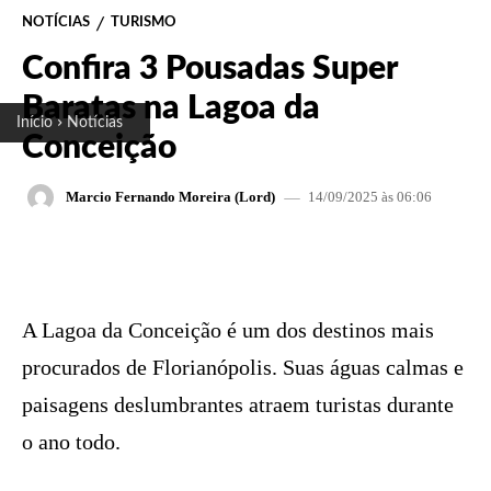
NOTÍCIAS
TURISMO
Confira 3 Pousadas Super
Baratas na Lagoa da
Início
Notícias
Conceição
14/09/2025 às 06:06
Marcio Fernando Moreira (Lord)
FACEBOOK
X
PINTEREST
W
A Lagoa da Conceição é um dos destinos mais
procurados de Florianópolis. Suas águas calmas e
paisagens deslumbrantes atraem turistas durante
o ano todo.