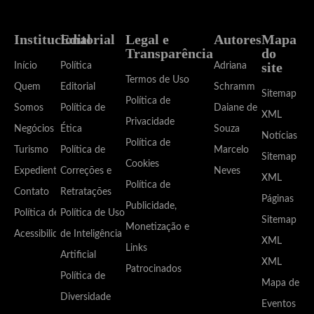
Institucional
Editorial
Legal e
Autores
Mapa
Transparência
do
site
Início
Política
Adriana
Termos de Uso
Quem
Editorial
Schramm
Sitemap
Política de
Somos
Política de
Daiane de
XML
Privacidade
Negócios
Ética
Souza
Notícias
Política de
Turismo
Política de
Marcelo
Sitemap
Cookies
Expediente
Correções e
Neves
XML
Política de
Contato
Retratações
Páginas
Publicidade,
Política de
Política de Uso
Sitemap
Monetização e
Acessibilidade
de Inteligência
XML
Links
Artificial
XML
Patrocinados
Política de
Mapa de
Diversidade
Eventos