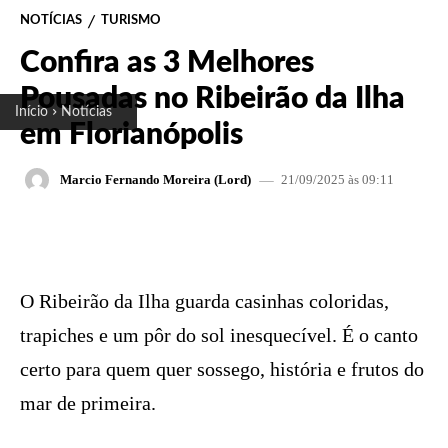
NOTÍCIAS
TURISMO
Confira as 3 Melhores
Pousadas no Ribeirão da Ilha
Início
Notícias
em Florianópolis
21/09/2025 às 09:11
Marcio Fernando Moreira (Lord)
FACEBOOK
X
PINTEREST
W
O Ribeirão da Ilha guarda casinhas coloridas,
trapiches e um pôr do sol inesquecível. É o canto
certo para quem quer sossego, história e frutos do
mar de primeira.