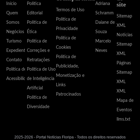
site
Início
Política
Adriana
Termos de Uso
Quem
Editorial
Schramm
Sitemap
Política de
Somos
Política de
Daiane de
XML
Privacidade
Negócios
Ética
Souza
Notícias
Política de
Turismo
Política de
Marcelo
Sitemap
Cookies
Expediente
Correções e
Neves
XML
Política de
Contato
Retratações
Páginas
Publicidade,
Política de
Política de Uso
Sitemap
Monetização e
Acessibilidade
de Inteligência
XML
Links
Artificial
XML
Patrocinados
Política de
Mapa de
Diversidade
Eventos
llms.txt
2025-2026 - Portal Notícias Floripa - Todos os direitos reservados