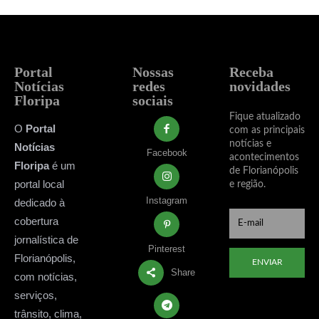
Portal
Nossas
Receba
Notícias
redes
novidades
Floripa
sociais
Fique atualizado
O
Portal
com as principais
notícias e
Notícias
Facebook
acontecimentos
Floripa
é um
de Florianópolis
portal local
e região.
Instagram
dedicado à
cobertura
jornalística de
Pinterest
Florianópolis,
ENVIAR
Share
com notícias,
serviços,
trânsito, clima,