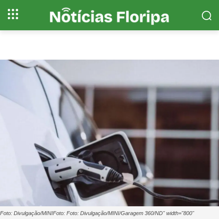
Foto: Divulgação/MINIFoto: Foto: Divulgação/MINI/Garagem 360/ND" width="800"