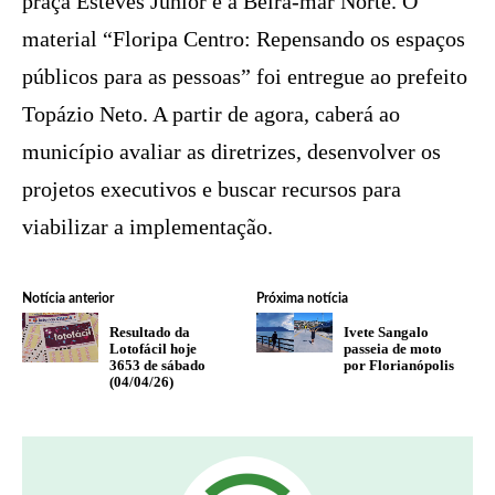
praça Esteves Júnior e a Beira-mar Norte. O
material “Floripa Centro: Repensando os espaços
públicos para as pessoas” foi entregue ao prefeito
Topázio Neto. A partir de agora, caberá ao
município avaliar as diretrizes, desenvolver os
projetos executivos e buscar recursos para
viabilizar a implementação.
Notícia anterior
Próxima notícia
Resultado da
Ivete Sangalo
Lotofácil hoje
passeia de moto
3653 de sábado
por Florianópolis
(04/04/26)