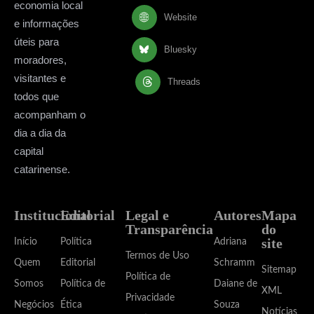
economia local
Website
e informações
úteis para
Bluesky
moradores,
visitantes e
Threads
todos que
acompanham o
dia a dia da
capital
catarinense.
Institucional
Editorial
Legal e
Autores
Mapa
Transparência
do
site
Início
Política
Adriana
Termos de Uso
Quem
Editorial
Schramm
Sitemap
Política de
Somos
Política de
Daiane de
XML
Privacidade
Negócios
Ética
Souza
Notícias