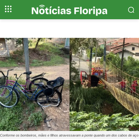
Conforme os bombeiros, mães e filhos atravessavam a ponte quando um dos cabos de aço