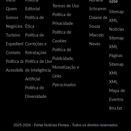
site
Início
Política
Adriana
Termos de Uso
Quem
Editorial
Schramm
Sitemap
Política de
Somos
Política de
Daiane de
XML
Privacidade
Negócios
Ética
Souza
Notícias
Política de
Turismo
Política de
Marcelo
Sitemap
Cookies
Expediente
Correções e
Neves
XML
Política de
Contato
Retratações
Páginas
Publicidade,
Política de
Política de Uso
Sitemap
Monetização e
Acessibilidade
de Inteligência
XML
Links
Artificial
XML
Patrocinados
Política de
Mapa de
Diversidade
Eventos
llms.txt
2025-2026 - Portal Notícias Floripa - Todos os direitos reservados