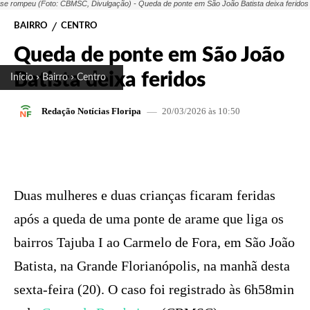
se rompeu (Foto: CBMSC, Divulgação) - Queda de ponte em São João Batista deixa feridos
BAIRRO
CENTRO
Queda de ponte em São João
Batista deixa feridos
Início
Bairro
Centro
20/03/2026 às 10:50
Redação Notícias Floripa
FACEBOOK
X
PINTEREST
W
Duas mulheres e duas crianças ficaram feridas
após a queda de uma ponte de arame que liga os
bairros Tajuba I ao Carmelo de Fora, em São João
Batista, na Grande Florianópolis, na manhã desta
sexta-feira (20). O caso foi registrado às 6h58min