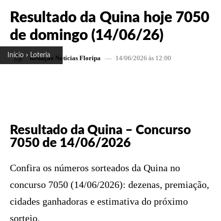
Resultado da Quina hoje 7050
de domingo (14/06/26)
Início
Loteria
14/06/2026 às 12:00
Redação Notícias Floripa
FACEBOOK
X
PINTEREST
W
Resultado da Quina – Concurso
7050 de 14/06/2026
Confira os números sorteados da Quina no
concurso 7050 (14/06/2026): dezenas, premiação,
cidades ganhadoras e estimativa do próximo
sorteio.