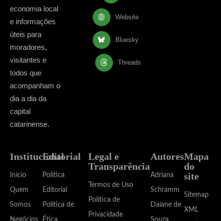
economia local
Website
e informações
úteis para
Bluesky
moradores,
visitantes e
Threads
todos que
acompanham o
dia a dia da
capital
catarinense.
Institucional
Editorial
Legal e
Autores
Mapa
Transparência
do
site
Início
Política
Adriana
Termos de Uso
Quem
Editorial
Schramm
Sitemap
Política de
Somos
Política de
Daiane de
XML
Privacidade
Negócios
Ética
Souza