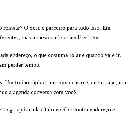
X
PINTEREST
WHATSAPP
LINKEDIN
 só relaxar? O Sesc é parceiro para tudo isso. Em
iferentes, mas a mesma ideia: acolher bem.
cada endereço, o que costuma rolar e quando vale ir.
sem perder tempo.
s. Um treino rápido, um curso curto e, quem sabe, um
uando a agenda conversa com você.
? Logo após cada título você encontra endereço e