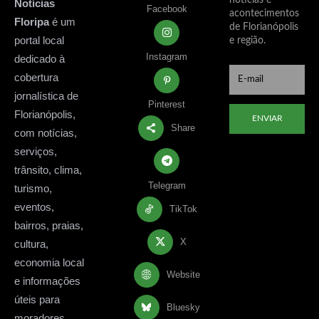
Notícias
Facebook
acontecimentos
Floripa
é um
de Florianópolis
portal local
e região.
Instagram
dedicado à
cobertura
jornalística de
Pinterest
Florianópolis,
ENVIAR
Share
com notícias,
serviços,
trânsito, clima,
Telegram
turismo,
eventos,
TikTok
bairros, praias,
X
cultura,
economia local
Website
e informações
úteis para
Bluesky
moradores,