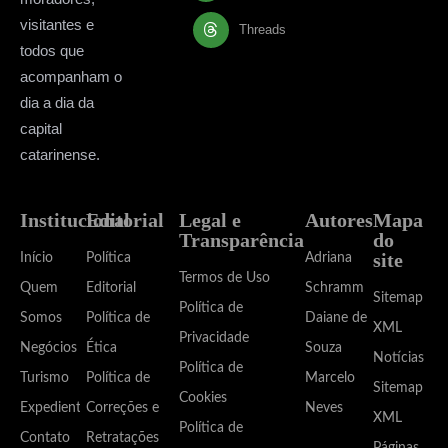
visitantes e
Threads
todos que
acompanham o
dia a dia da
capital
catarinense.
Institucional
Editorial
Legal e
Autores
Mapa
Transparência
do
site
Início
Política
Adriana
Termos de Uso
Quem
Editorial
Schramm
Sitemap
Política de
Somos
Política de
Daiane de
XML
Privacidade
Negócios
Ética
Souza
Notícias
Política de
Turismo
Política de
Marcelo
Sitemap
Cookies
Expediente
Correções e
Neves
XML
Política de
Contato
Retratações
Páginas