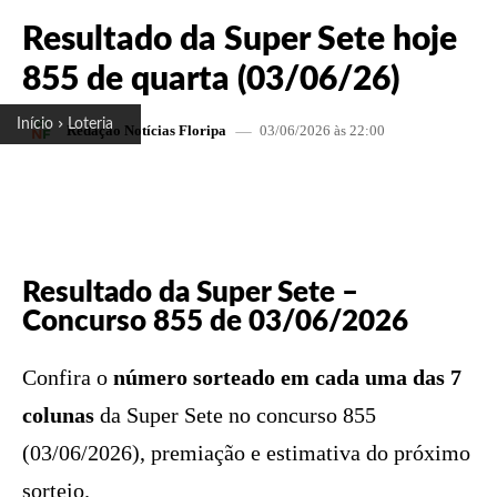
Resultado da Super Sete hoje
855 de quarta (03/06/26)
Início
Loteria
03/06/2026 às 22:00
Redação Notícias Floripa
FACEBOOK
X
PINTEREST
W
Resultado da Super Sete –
Concurso 855 de 03/06/2026
Confira o
número sorteado em cada uma das 7
colunas
da Super Sete no concurso 855
(03/06/2026), premiação e estimativa do próximo
sorteio.