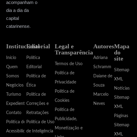
acompanham o
dia a dia da
capital
catarinense.
Institucional
Editorial
Legal e
Autores
Mapa
Transparência
do
site
Início
Política
Adriana
Termos de Uso
Quem
Editorial
Schramm
Sitemap
Política de
Somos
Política de
Daiane de
XML
Privacidade
Negócios
Ética
Souza
Notícias
Política de
Turismo
Política de
Marcelo
Sitemap
Cookies
Expediente
Correções e
Neves
XML
Política de
Contato
Retratações
Páginas
Publicidade,
Política de
Política de Uso
Sitemap
Monetização e
Acessibilidade
de Inteligência
XML