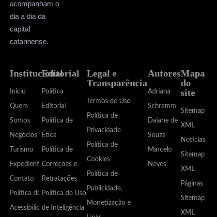
acompanham o
dia a dia da
capital
catarinense.
Institucional
Editorial
Legal e
Autores
Mapa
Transparência
do
site
Início
Política
Adriana
Termos de Uso
Quem
Editorial
Schramm
Sitemap
Política de
Somos
Política de
Daiane de
XML
Privacidade
Negócios
Ética
Souza
Notícias
Política de
Turismo
Política de
Marcelo
Sitemap
Cookies
Expediente
Correções e
Neves
XML
Política de
Contato
Retratações
Páginas
Publicidade,
Política de
Política de Uso
Sitemap
Monetização e
Acessibilidade
de Inteligência
XML