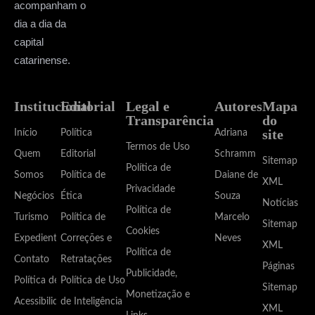
acompanham o
dia a dia da
capital
catarinense.
Institucional
Editorial
Legal e
Autores
Mapa
Transparência
do
site
Início
Política
Adriana
Termos de Uso
Quem
Editorial
Schramm
Sitemap
Política de
Somos
Política de
Daiane de
XML
Privacidade
Negócios
Ética
Souza
Notícias
Política de
Turismo
Política de
Marcelo
Sitemap
Cookies
Expediente
Correções e
Neves
XML
Política de
Contato
Retratações
Páginas
Publicidade,
Política de
Política de Uso
Sitemap
Monetização e
Acessibilidade
de Inteligência
XML