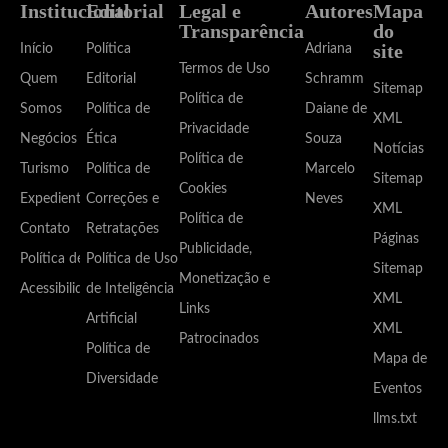
Institucional
Editorial
Legal e
Autores
Mapa
Transparência
do
site
Início
Política
Adriana
Termos de Uso
Quem
Editorial
Schramm
Sitemap
Política de
Somos
Política de
Daiane de
XML
Privacidade
Negócios
Ética
Souza
Notícias
Política de
Turismo
Política de
Marcelo
Sitemap
Cookies
Expediente
Correções e
Neves
XML
Política de
Contato
Retratações
Páginas
Publicidade,
Política de
Política de Uso
Sitemap
Monetização e
Acessibilidade
de Inteligência
XML
Links
Artificial
XML
Patrocinados
Política de
Mapa de
Diversidade
Eventos
llms.txt