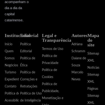
acompanham o
dia a dia da
capital
catarinense.
Institucional
Editorial
Legal e
Autores
Mapa
Transparência
do
site
Início
Política
Adriana
Termos de Uso
Quem
Editorial
Schramm
Sitemap
Política de
Somos
Política de
Daiane de
XML
Privacidade
Negócios
Ética
Souza
Notícias
Política de
Turismo
Política de
Marcelo
Sitemap
Cookies
Expediente
Correções e
Neves
XML
Política de
Contato
Retratações
Páginas
Publicidade,
Política de
Política de Uso
Sitemap
Monetização e
Acessibilidade
de Inteligência
XML