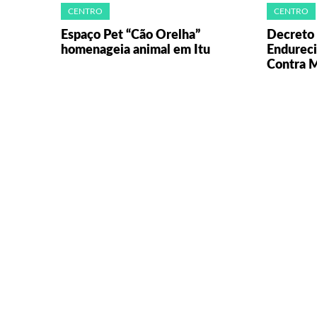
CENTRO
CENTRO
Espaço Pet “Cão Orelha”
Decreto 
homenageia animal em Itu
Endureci
Contra M