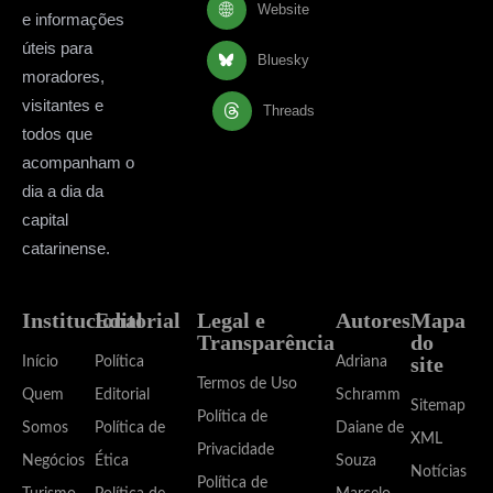
Website
e informações
úteis para
Bluesky
moradores,
visitantes e
Threads
todos que
acompanham o
dia a dia da
capital
catarinense.
Institucional
Editorial
Legal e
Autores
Mapa
Transparência
do
site
Início
Política
Adriana
Termos de Uso
Quem
Editorial
Schramm
Sitemap
Política de
Somos
Política de
Daiane de
XML
Privacidade
Negócios
Ética
Souza
Notícias
Política de