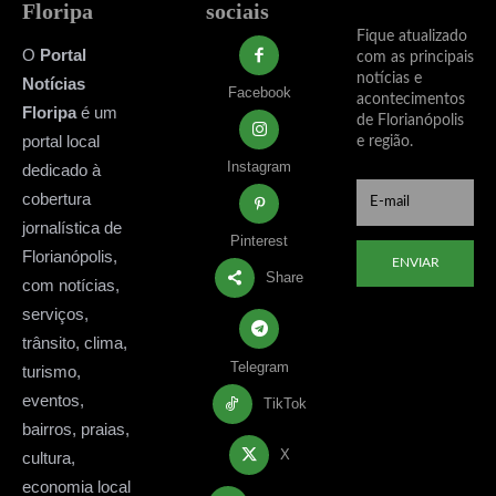
Floripa
sociais
Fique atualizado
O
Portal
com as principais
notícias e
Notícias
Facebook
acontecimentos
Floripa
é um
de Florianópolis
portal local
e região.
Instagram
dedicado à
cobertura
jornalística de
Pinterest
Florianópolis,
ENVIAR
Share
com notícias,
serviços,
trânsito, clima,
Telegram
turismo,
eventos,
TikTok
bairros, praias,
X
cultura,
economia local