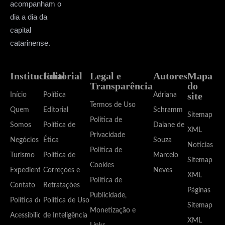
acompanham o
dia a dia da
capital
catarinense.
Institucional
Editorial
Legal e
Autores
Mapa
Transparência
do
site
Início
Política
Adriana
Termos de Uso
Quem
Editorial
Schramm
Sitemap
Política de
Somos
Política de
Daiane de
XML
Privacidade
Negócios
Ética
Souza
Notícias
Política de
Turismo
Política de
Marcelo
Sitemap
Cookies
Expediente
Correções e
Neves
XML
Política de
Contato
Retratações
Páginas
Publicidade,
Política de
Política de Uso
Sitemap
Monetização e
Acessibilidade
de Inteligência
XML