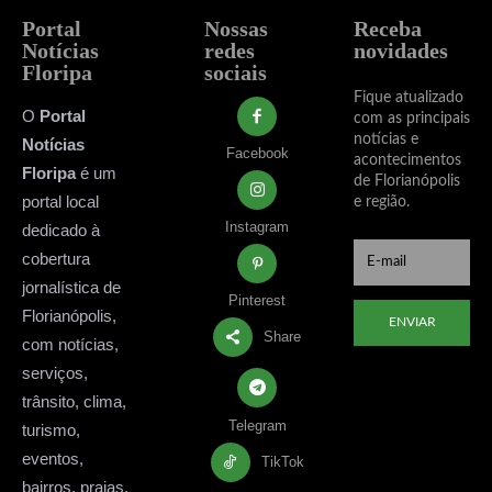
Portal
Nossas
Receba
Notícias
redes
novidades
Floripa
sociais
Fique atualizado
O
Portal
com as principais
notícias e
Notícias
Facebook
acontecimentos
Floripa
é um
de Florianópolis
portal local
e região.
Instagram
dedicado à
cobertura
jornalística de
Pinterest
Florianópolis,
ENVIAR
Share
com notícias,
serviços,
trânsito, clima,
Telegram
turismo,
eventos,
TikTok
bairros, praias,