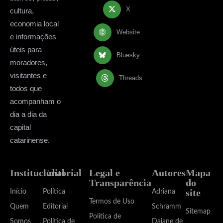
X
cultura,
economia local
Website
e informações
úteis para
Bluesky
moradores,
visitantes e
Threads
todos que
acompanham o
dia a dia da
capital
catarinense.
Institucional
Editorial
Legal e
Autores
Mapa
Transparência
do
site
Início
Política
Adriana
Termos de Uso
Quem
Editorial
Schramm
Sitemap
Política de
Somos
Política de
Daiane de