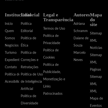
Institucional
Editorial
Legal e
Autores
Mapa
Transparência
do
site
Início
Política
Adriana
Termos de Uso
Quem
Editorial
Schramm
Sitemap
Política de
Somos
Política de
Daiane de
XML
Privacidade
Negócios
Ética
Souza
Notícias
Política de
Turismo
Política de
Marcelo
Sitemap
Cookies
Expediente
Correções e
Neves
XML
Política de
Contato
Retratações
Páginas
Publicidade,
Política de
Política de Uso
Sitemap
Monetização e
Acessibilidade
de Inteligência
XML
Links
Artificial
XML
Patrocinados
Política de
Mapa de
Diversidade
Eventos