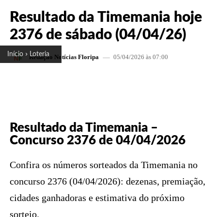
Resultado da Timemania hoje
2376 de sábado (04/04/26)
Início
Loteria
05/04/2026 às 07:00
Redação Notícias Floripa
FACEBOOK
X
PINTEREST
W
Resultado da Timemania –
Concurso 2376 de 04/04/2026
Confira os números sorteados da Timemania no
concurso 2376 (04/04/2026): dezenas, premiação,
cidades ganhadoras e estimativa do próximo
sorteio.