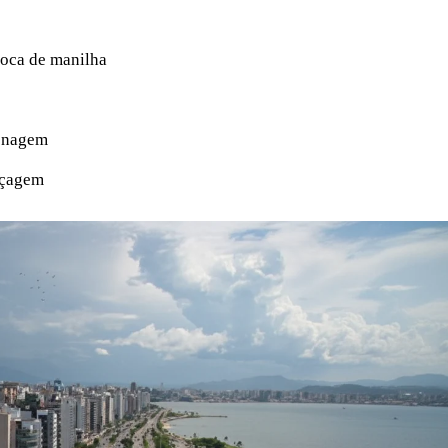
roca de manilha
s
renagem
oçagem