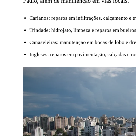
Paulo, além de manutenção em vias locais.
Carianos: reparos em infiltrações, calçamento e t
Trindade: hidrojato, limpeza e reparos em bueiro
Canasvieiras: manutenção em bocas de lobo e d
Ingleses: reparos em pavimentação, calçadas e r