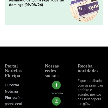
Resultado da Quina hoje 7087 de
domingo (09/08/26)
Portal
Nossas
Receba
Notícias
redes
novidades
Floripa
sociais
Fique atualizado
O
Portal
com as principais
notícias e
Notícias
Facebook
acontecimentos
Floripa
é um
de Florianópolis
portal local
e região.