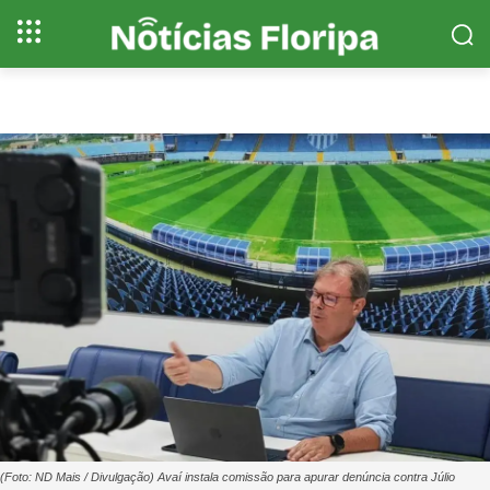
(Foto: ND Mais / Divulgação) Avaí instala comissão para apurar denúncia contra Júlio