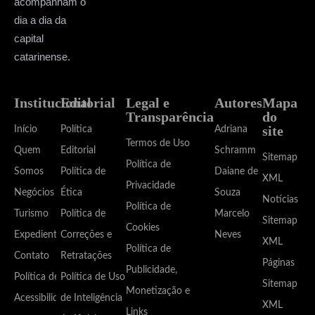
acompanham o
dia a dia da
capital
catarinense.
Institucional
Editorial
Legal e
Autores
Mapa
Transparência
do
site
Início
Política
Adriana
Termos de Uso
Quem
Editorial
Schramm
Sitemap
Política de
Somos
Política de
Daiane de
XML
Privacidade
Negócios
Ética
Souza
Notícias
Política de
Turismo
Política de
Marcelo
Sitemap
Cookies
Expediente
Correções e
Neves
XML
Política de
Contato
Retratações
Páginas
Publicidade,
Política de
Política de Uso
Sitemap
Monetização e
Acessibilidade
de Inteligência
XML
Links