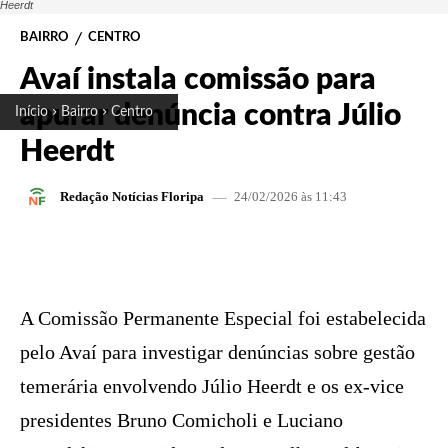
Heerdt
BAIRRO
CENTRO
Avaí instala comissão para
apurar denúncia contra Júlio
Início
Bairro
Centro
Heerdt
24/02/2026 às 11:43
Redação Notícias Floripa
FACEBOOK
X
PINTEREST
W
A Comissão Permanente Especial foi estabelecida
pelo Avaí para investigar denúncias sobre gestão
temerária envolvendo Júlio Heerdt e os ex-vice
presidentes Bruno Comicholi e Luciano