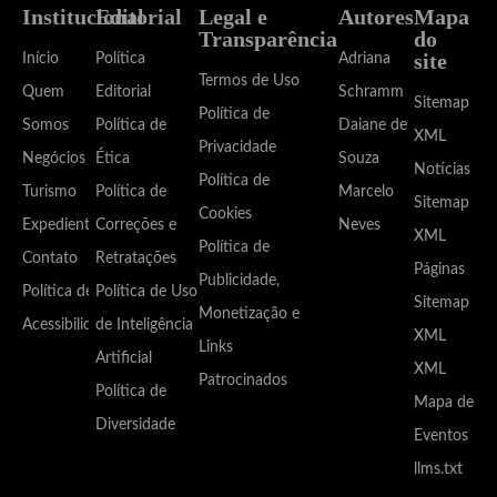
Institucional
Editorial
Legal e
Autores
Mapa
Transparência
do
site
Início
Política
Adriana
Termos de Uso
Quem
Editorial
Schramm
Sitemap
Política de
Somos
Política de
Daiane de
XML
Privacidade
Negócios
Ética
Souza
Notícias
Política de
Turismo
Política de
Marcelo
Sitemap
Cookies
Expediente
Correções e
Neves
XML
Política de
Contato
Retratações
Páginas
Publicidade,
Política de
Política de Uso
Sitemap
Monetização e
Acessibilidade
de Inteligência
XML
Links
Artificial
XML
Patrocinados
Política de
Mapa de
Diversidade
Eventos
llms.txt