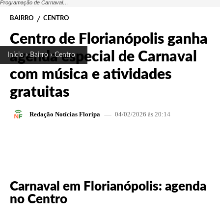
Programação de Carnaval…
BAIRRO
CENTRO
Centro de Florianópolis ganha
agenda especial de Carnaval
Início
Bairro
Centro
com música e atividades
gratuitas
04/02/2026 às 20:14
Redação Notícias Floripa
FACEBOOK
X
PINTEREST
W
Carnaval em Florianópolis: agenda
no Centro