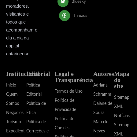
Bluesky
moradores,
visitantes e
Threads
todos que
acompanham o
dia a dia da
capital
catarinense.
Institucional
Editorial
Legal e
Autores
Mapa
Transparência
do
site
Início
Política
Adriana
Termos de Uso
Quem
Editorial
Schramm
Sitemap
Política de
Somos
Política de
Daiane de
XML
Privacidade
Negócios
Ética
Souza
Notícias
Política de
Turismo
Política de
Marcelo
Sitemap
Cookies
Expediente
Correções e
Neves
XML