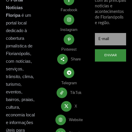
com as principais
notícias e
Notícias
Facebook
acontecimentos
Floripa
é um
de Florianópolis
portal local
e região.
Instagram
dedicado à
cobertura
jornalística de
Pinterest
Florianópolis,
ENVIAR
Share
com notícias,
serviços,
trânsito, clima,
Telegram
turismo,
eventos,
TikTok
bairros, praias,
X
cultura,
economia local
Website
e informações
úteis para