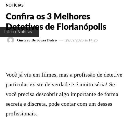
NOTÍCIAS
Confira os 3 Melhores
Detetives de Florianópolis
Início
Notícias
29/09/2025 às 14:26
Gustavo De Souza Pedro
FACEBOOK
X
PINTEREST
W
Você já viu em filmes, mas a profissão de detetive
particular existe de verdade e é muito séria! Se
você precisa descobrir algo importante de forma
secreta e discreta, pode contar com um desses
profissionais.