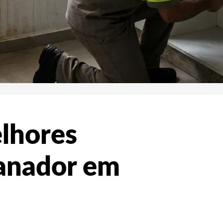
elhores
anador em