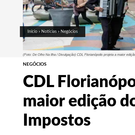
Início
Notícias
Negócios
(Foto: De Olho Na Ilha / Divulgação) CDL Florianópolis projeta a maior ediçã
NEGÓCIOS
CDL Florianópol
maior edição do
Impostos