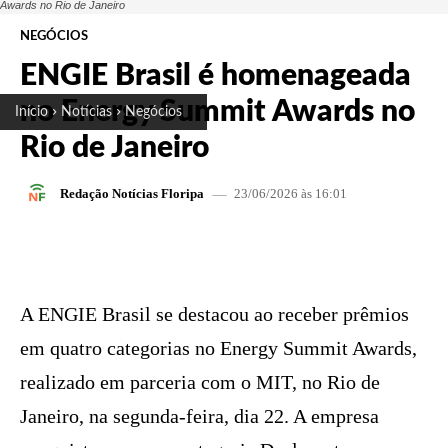
Awards no Rio de Janeiro
NEGÓCIOS
ENGIE Brasil é homenageada
no Energy Summit Awards no
Início
Notícias
Negócios
Rio de Janeiro
23/06/2026 às 16:01
Redação Notícias Floripa
FACEBOOK
X
PINTEREST
W
A ENGIE Brasil se destacou ao receber prêmios
em quatro categorias no Energy Summit Awards,
realizado em parceria com o MIT, no Rio de
Janeiro, na segunda-feira, dia 22. A empresa