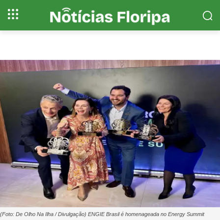
(Foto: De Olho Na Ilha / Divulgação) ENGIE Brasil é homenageada no Energy Summit