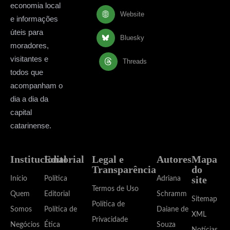
economia local
Website
e informações
úteis para
Bluesky
moradores,
visitantes e
Threads
todos que
acompanham o
dia a dia da
capital
catarinense.
Institucional
Editorial
Legal e
Autores
Mapa
Transparência
do
site
Início
Política
Adriana
Termos de Uso
Quem
Editorial
Schramm
Sitemap
Política de
Somos
Política de
Daiane de
XML
Privacidade
Negócios
Ética
Souza
Notícias