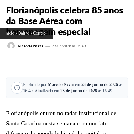
Florianópolis celebra 85 anos
da Base Aérea com
homenagem especial
Início
Bairro
Centro
23/06/2026 às 16:49
Marcelo Neves
FACEBOOK
X
PINTEREST
W
Publicado por
Marcelo Neves
em
23 de junho de 2026
às
16:49. Atualizado em
23 de junho de 2026
às 16:49.
Florianópolis entrou no radar institucional de
Santa Catarina nesta semana com um fato
diferente da agenda habitual da capital: a