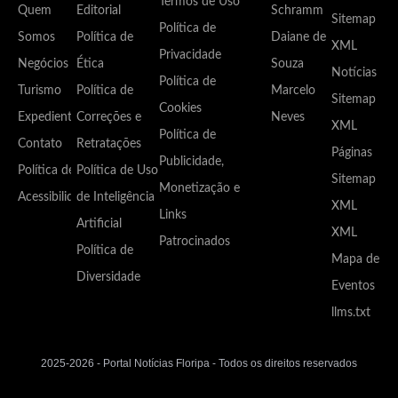
Termos de Uso
Quem
Editorial
Schramm
Sitemap
Política de
Somos
Política de
Daiane de
XML
Privacidade
Negócios
Ética
Souza
Notícias
Política de
Turismo
Política de
Marcelo
Sitemap
Cookies
Expediente
Correções e
Neves
XML
Política de
Contato
Retratações
Páginas
Publicidade,
Política de
Política de Uso
Sitemap
Monetização e
Acessibilidade
de Inteligência
XML
Links
Artificial
XML
Patrocinados
Política de
Mapa de
Diversidade
Eventos
llms.txt
2025-2026 - Portal Notícias Floripa - Todos os direitos reservados