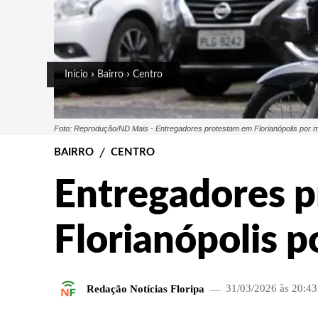
Início
Bairro
Centro
Foto: Reprodução/ND Mais - Entregadores protestam em Florianópolis por m
BAIRRO
CENTRO
Entregadores 
Florianópolis p
Redação Notícias Floripa
31/03/2026 às 20:43