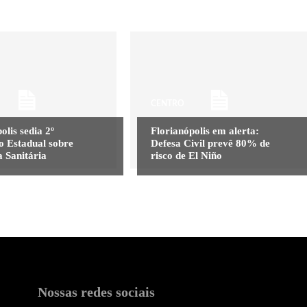
CENTRO
olis sedia 2º
Florianópolis em alerta:
o Estadual sobre
Defesa Civil prevê 80% de
a Sanitária
risco de El Niño
Nossas redes sociais