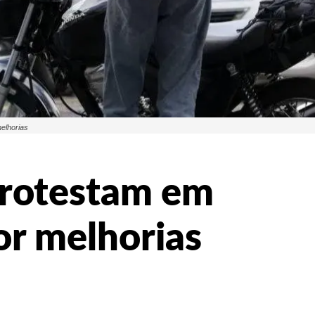
elhorias
protestam em
or melhorias