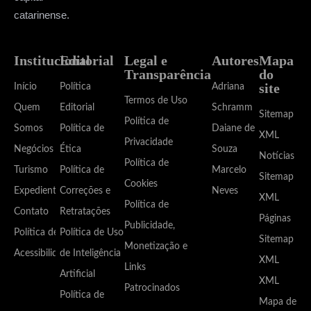
catarinense.
Institucional
Editorial
Legal e
Autores
Mapa
Transparência
do
site
Início
Política
Adriana
Termos de Uso
Quem
Editorial
Schramm
Sitemap
Política de
Somos
Política de
Daiane de
XML
Privacidade
Negócios
Ética
Souza
Notícias
Política de
Turismo
Política de
Marcelo
Sitemap
Cookies
Expediente
Correções e
Neves
XML
Política de
Contato
Retratações
Páginas
Publicidade,
Política de
Política de Uso
Sitemap
Monetização e
Acessibilidade
de Inteligência
XML
Links
Artificial
XML
Patrocinados
Política de
Mapa de