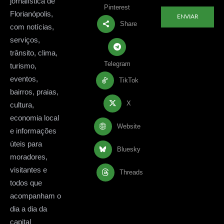
jornalística de
Pinterest
Florianópolis,
ENVIAR
Share
com notícias,
serviços,
trânsito, clima,
Telegram
turismo,
eventos,
TikTok
bairros, praias,
X
cultura,
economia local
Website
e informações
úteis para
Bluesky
moradores,
visitantes e
Threads
todos que
acompanham o
dia a dia da
capital