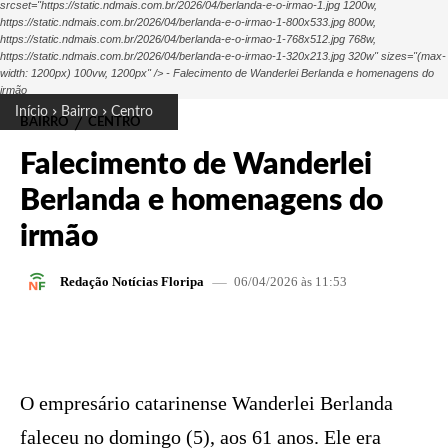
srcset="https://static.ndmais.com.br/2026/04/berlanda-e-o-irmao-1.jpg 1200w,
https://static.ndmais.com.br/2026/04/berlanda-e-o-irmao-1-800x533.jpg 800w,
https://static.ndmais.com.br/2026/04/berlanda-e-o-irmao-1-768x512.jpg 768w,
https://static.ndmais.com.br/2026/04/berlanda-e-o-irmao-1-320x213.jpg 320w" sizes="(max-
width: 1200px) 100vw, 1200px" /> - Falecimento de Wanderlei Berlanda e homenagens do
irmão
Início
Bairro
Centro
BAIRRO
CENTRO
Falecimento de Wanderlei
Berlanda e homenagens do
irmão
06/04/2026 às 11:53
Redação Notícias Floripa
FACEBOOK
X
PINTEREST
W
O empresário catarinense Wanderlei Berlanda
faleceu no domingo (5), aos 61 anos. Ele era