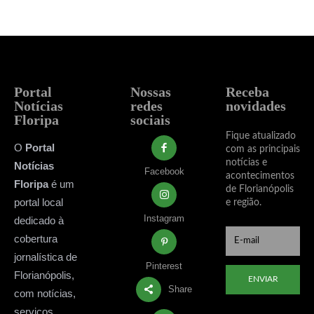
Portal
Nossas
Receba
Notícias
redes
novidades
Floripa
sociais
Fique atualizado
O
Portal
com as principais
notícias e
Notícias
Facebook
acontecimentos
Floripa
é um
de Florianópolis
portal local
e região.
Instagram
dedicado à
cobertura
jornalística de
Pinterest
Florianópolis,
ENVIAR
Share
com notícias,
serviços,