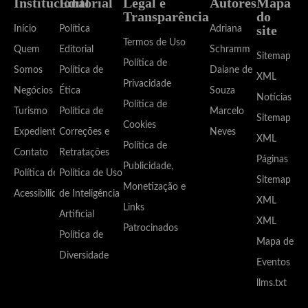
Institucional
Editorial
Legal e
Autores
Mapa
Transparência
do
site
Início
Política
Adriana
Termos de Uso
Quem
Editorial
Schramm
Sitemap
Política de
Somos
Política de
Daiane de
XML
Privacidade
Negócios
Ética
Souza
Notícias
Política de
Turismo
Política de
Marcelo
Sitemap
Cookies
Expediente
Correções e
Neves
XML
Política de
Contato
Retratações
Páginas
Publicidade,
Política de
Política de Uso
Sitemap
Monetização e
Acessibilidade
de Inteligência
XML
Links
Artificial
XML
Patrocinados
Política de
Mapa de
Diversidade
Eventos
llms.txt