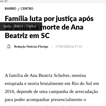
em SC
BAIRRO
CENTRO
Família luta por justiça após
10 anos da morte de Ana
Início
Bairro
Centro
Beatriz em SC
17/03/2026 às 17:33
Redação Notícias Floripa
FACEBOOK
X
PINTEREST
W
A família de Ana Beatriz Schelter, menina
estuprada e morta brutalmente em Rio do Sul em
2016, depende de uma campanha de arrecadação
para poder acompanhar presencialmente o