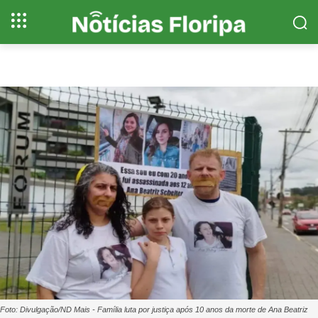
Foto: Divulgação/ND Mais - Família luta por justiça após 10 anos da morte de Ana Beatriz