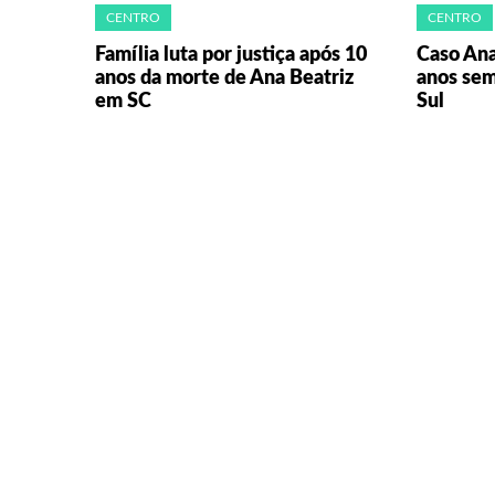
CENTRO
CENTRO
Família luta por justiça após 10
Caso Ana
anos da morte de Ana Beatriz
anos sem
em SC
Sul