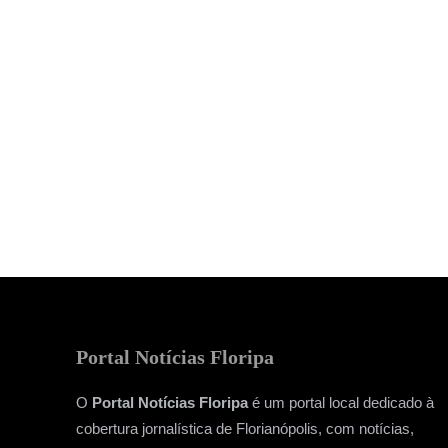
Portal Notícias Floripa
O
Portal Notícias Floripa
é um portal local dedicado à
cobertura jornalística de Florianópolis, com notícias,