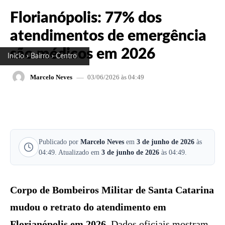
Florianópolis: 77% dos
atendimentos de emergência
são médicos em 2026
Início
Bairro
Centro
03/06/2026 às 04:49
Marcelo Neves
FACEBOOK
X
PINTEREST
W
Publicado por
Marcelo Neves
em
3 de junho de 2026
às
04:49. Atualizado em
3 de junho de 2026
às 04:49.
Corpo de Bombeiros Militar de Santa Catarina
mudou o retrato do atendimento em
Florianópolis em 2026.
Dados oficiais mostram