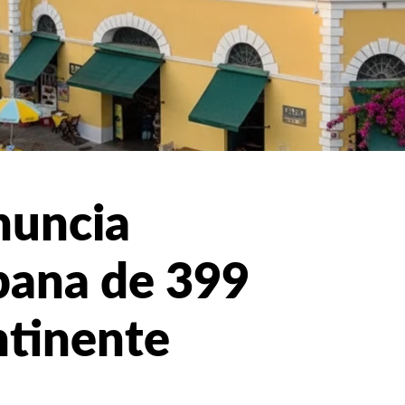
nuncia
bana de 399
ntinente