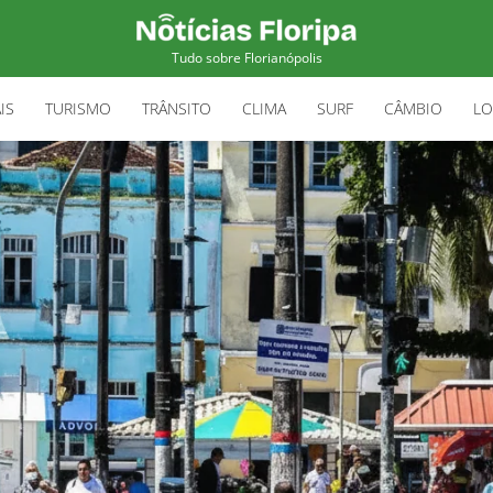
Tudo sobre Florianópolis
IS
TURISMO
TRÂNSITO
CLIMA
SURF
CÂMBIO
LO