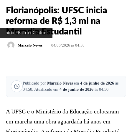
Florianópolis: UFSC inicia
reforma de R$ 1,3 mi na
Moradia Estudantil
Início
Bairro
Centro
04/06/2026 às 04:50
Marcelo Neves
FACEBOOK
X
PINTEREST
W
Publicado por
Marcelo Neves
em
4 de junho de 2026
às
04:50. Atualizado em
4 de junho de 2026
às 04:50.
A UFSC e o Ministério da Educação colocaram
em marcha uma obra aguardada há anos em
Florianópolis. A reforma da Moradia Estudantil