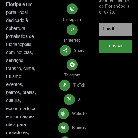
acontecimentos
Floripa
é um
de Florianópolis
portal local
e região.
Instagram
dedicado à
cobertura
jornalística de
Pinterest
Florianópolis,
ENVIAR
Share
com notícias,
serviços,
trânsito, clima,
Telegram
turismo,
eventos,
TikTok
bairros, praias,
X
cultura,
economia local
Website
e informações
úteis para
Bluesky
moradores,