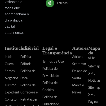
visitantes e
Threads
todos que
acompanham o
dia a dia da
capital
catarinense.
Institucional
Editorial
Legal e
Autores
Mapa
Transparência
do
site
Início
Política
Adriana
Termos de Uso
Quem
Editorial
Schramm
Sitemap
Política de
Somos
Política de
Daiane de
XML
Privacidade
Negócios
Ética
Souza
Notícias
Política de
Turismo
Política de
Marcelo
Sitemap
Cookies
Expediente
Correções e
Neves
XML
Política de
Contato
Retratações
Páginas
Publicidade,