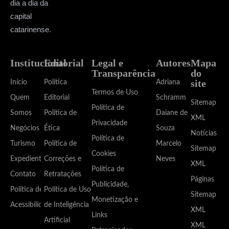
dia a dia da
capital
catarinense.
Institucional
Editorial
Legal e
Autores
Mapa
Transparência
do
site
Início
Política
Adriana
Termos de Uso
Quem
Editorial
Schramm
Sitemap
Política de
Somos
Política de
Daiane de
XML
Privacidade
Negócios
Ética
Souza
Notícias
Política de
Turismo
Política de
Marcelo
Sitemap
Cookies
Expediente
Correções e
Neves
XML
Política de
Contato
Retratações
Páginas
Publicidade,
Política de
Política de Uso
Sitemap
Monetização e
Acessibilidade
de Inteligência
XML
Links
Artificial
XML