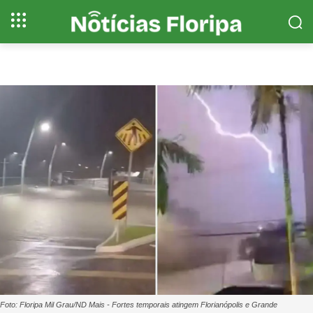
Foto: Floripa Mil Grau/ND Mais - Fortes temporais atingem Florianópolis e Grande