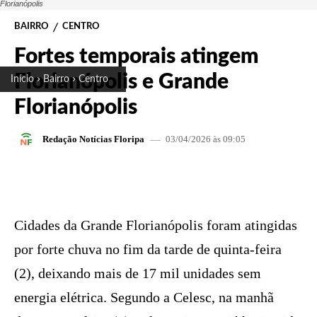
Florianópolis
BAIRRO
CENTRO
Fortes temporais atingem
Florianópolis e Grande
Início
Bairro
Centro
Florianópolis
03/04/2026 às 09:05
Redação Notícias Floripa
FACEBOOK
X
PINTEREST
W
Cidades da Grande Florianópolis foram atingidas
por forte chuva no fim da tarde de quinta-feira
(2), deixando mais de 17 mil unidades sem
energia elétrica. Segundo a Celesc, na manhã