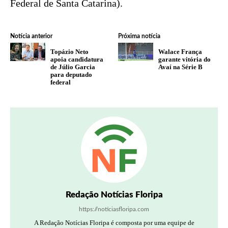
Federal de Santa Catarina).
Notícia anterior
Próxima notícia
Topázio Neto
Walace França
apoia candidatura
garante vitória do
de Júlio Garcia
Avaí na Série B
para deputado
federal
Redação Notícias Floripa
https://noticiasfloripa.com
A Redação Notícias Floripa é composta por uma equipe de