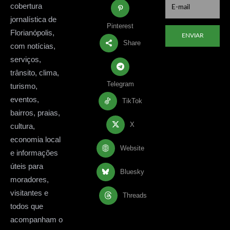
cobertura
jornalística de
Pinterest
Florianópolis,
ENVIAR
Share
com notícias,
serviços,
trânsito, clima,
Telegram
turismo,
eventos,
TikTok
bairros, praias,
X
cultura,
economia local
Website
e informações
úteis para
Bluesky
moradores,
visitantes e
Threads
todos que
acompanham o