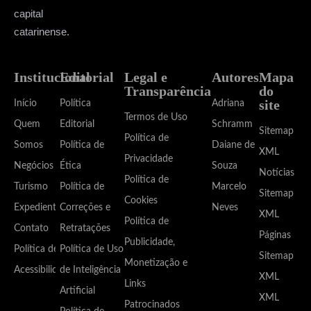
capital
catarinense.
Institucional
Editorial
Legal e
Autores
Mapa
Transparência
do
site
Início
Política
Adriana
Termos de Uso
Quem
Editorial
Schramm
Sitemap
Política de
Somos
Política de
Daiane de
XML
Privacidade
Negócios
Ética
Souza
Notícias
Política de
Turismo
Política de
Marcelo
Sitemap
Cookies
Expediente
Correções e
Neves
XML
Política de
Contato
Retratações
Páginas
Publicidade,
Política de
Política de Uso
Sitemap
Monetização e
Acessibilidade
de Inteligência
XML
Links
Artificial
XML
Patrocinados