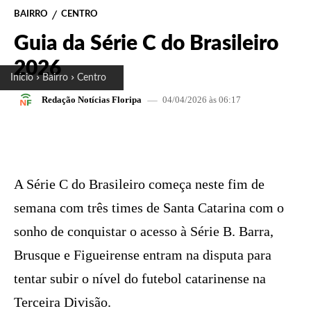
BAIRRO
CENTRO
Guia da Série C do Brasileiro
2026
Início
Bairro
Centro
04/04/2026 às 06:17
Redação Notícias Floripa
FACEBOOK
X
PINTEREST
W
A Série C do Brasileiro começa neste fim de
semana com três times de Santa Catarina com o
sonho de conquistar o acesso à Série B. Barra,
Brusque e Figueirense entram na disputa para
tentar subir o nível do futebol catarinense na
Terceira Divisão.