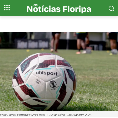
Foto: Patrick Floriani/FFC/ND Mais - Guia da Série C do Brasileiro 2026