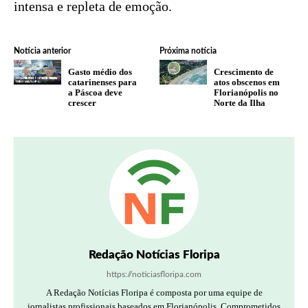
intensa e repleta de emoção.
Notícia anterior
Próxima notícia
Gasto médio dos
Crescimento de
catarinenses para
atos obscenos em
a Páscoa deve
Florianópolis no
crescer
Norte da Ilha
Redação Notícias Floripa
https://noticiasfloripa.com
A Redação Notícias Floripa é composta por uma equipe de
jornalistas profissionais baseados em Florianópolis. Comprometidos