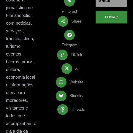
jornalística de
Pinterest
Florianópolis,
ENVIAR
Share
com notícias,
serviços,
trânsito, clima,
Telegram
turismo,
eventos,
TikTok
bairros, praias,
X
cultura,
economia local
Website
e informações
úteis para
Bluesky
moradores,
visitantes e
Threads
todos que
acompanham o
dia a dia da