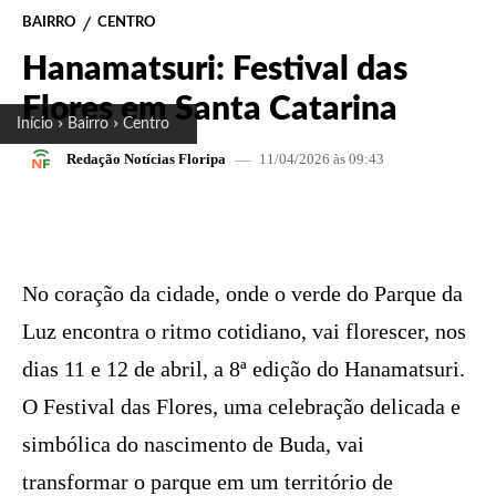
BAIRRO
CENTRO
Hanamatsuri: Festival das
Flores em Santa Catarina
Início
Bairro
Centro
11/04/2026 às 09:43
Redação Notícias Floripa
FACEBOOK
X
PINTEREST
W
No coração da cidade, onde o verde do Parque da
Luz encontra o ritmo cotidiano, vai florescer, nos
dias 11 e 12 de abril, a 8ª edição do Hanamatsuri.
O Festival das Flores, uma celebração delicada e
simbólica do nascimento de Buda, vai
transformar o parque em um território de