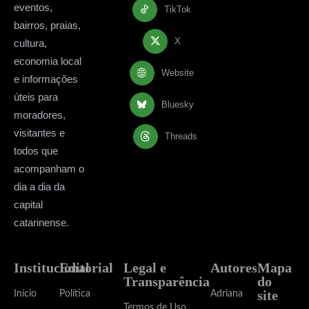
eventos,
TikTok
bairros, praias,
X
cultura,
economia local
Website
e informações
úteis para
Bluesky
moradores,
visitantes e
Threads
todos que
acompanham o
dia a dia da
capital
catarinense.
Institucional
Editorial
Legal e
Autores
Mapa
Transparência
do
site
Início
Política
Adriana
Termos de Uso