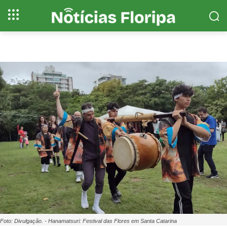
Foto: Divulgação. - Hanamatsuri: Festival das Flores em Santa Catarina