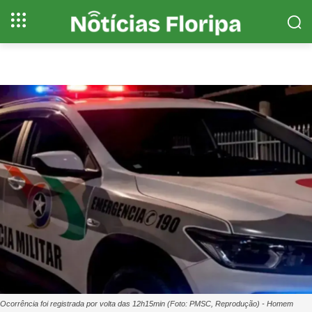
Ocorrência foi registrada por volta das 12h15min (Foto: PMSC, Reprodução) - Homem