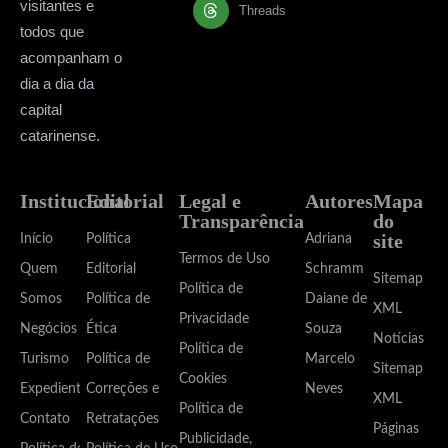
visitantes e
Threads
todos que
acompanham o
dia a dia da
capital
catarinense.
Institucional
Editorial
Legal e
Autores
Mapa
Transparência
do
site
Início
Política
Adriana
Termos de Uso
Quem
Editorial
Schramm
Sitemap
Política de
Somos
Política de
Daiane de
XML
Privacidade
Negócios
Ética
Souza
Notícias
Política de
Turismo
Política de
Marcelo
Sitemap
Cookies
Expediente
Correções e
Neves
XML
Política de
Contato
Retratações
Páginas
Publicidade,