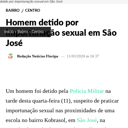
detido por importunação sexual em São José
BAIRRO
CENTRO
Homem detido por
importunação sexual em São
Início
Bairro
Centro
José
11/03/2026 às 16:37
Redação Notícias Floripa
FACEBOOK
X
PINTEREST
W
Um homem foi detido pela
Polícia Militar
na
tarde desta quarta-feira (11), suspeito de praticar
importunação sexual nas proximidades de uma
escola no bairro Kobrasol, em
São José
, na