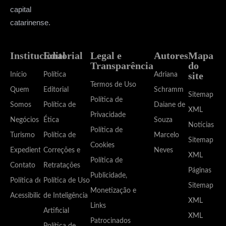
capital
catarinense.
Institucional
Editorial
Legal e
Autores
Mapa
Transparência
do
site
Início
Política
Adriana
Termos de Uso
Quem
Editorial
Schramm
Sitemap
Política de
Somos
Política de
Daiane de
XML
Privacidade
Negócios
Ética
Souza
Notícias
Política de
Turismo
Política de
Marcelo
Sitemap
Cookies
Expediente
Correções e
Neves
XML
Política de
Contato
Retratações
Páginas
Publicidade,
Política de
Política de Uso
Sitemap
Monetização e
Acessibilidade
de Inteligência
XML
Links
Artificial
XML
Patrocinados
Política de