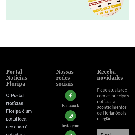
Portal
Nossas
Receba
Notícias
redes
novidades
Floripa
sociais
Fique atualizado
O
Portal
com as principais
notícias e
Notícias
Facebook
acontecimentos
Floripa
é um
de Florianópolis
portal local
e região.
Instagram
dedicado à
cobertura