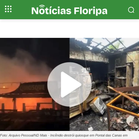
Foto: Arquivo Pessoal/ND Mais - Incêndio destrói quiosque em Pontal das Canas em