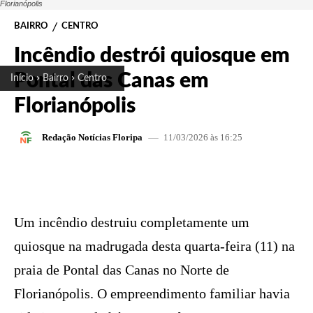
Florianópolis
BAIRRO
CENTRO
Incêndio destrói quiosque em
Pontal das Canas em
Início
Bairro
Centro
Florianópolis
11/03/2026 às 16:25
Redação Notícias Floripa
FACEBOOK
X
PINTEREST
W
Um incêndio destruiu completamente um
quiosque na madrugada desta quarta-feira (11) na
praia de Pontal das Canas no Norte de
Florianópolis. O empreendimento familiar havia