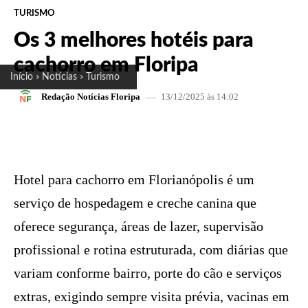
TURISMO
Os 3 melhores hotéis para
cachorro em Floripa
Início
Notícias
Turismo
13/12/2025 às 14:02
Redação Notícias Floripa
FACEBOOK
X
PINTEREST
W
Hotel para cachorro em Florianópolis é um
serviço de hospedagem e creche canina que
oferece segurança, áreas de lazer, supervisão
profissional e rotina estruturada, com diárias que
variam conforme bairro, porte do cão e serviços
extras, exigindo sempre visita prévia, vacinas em